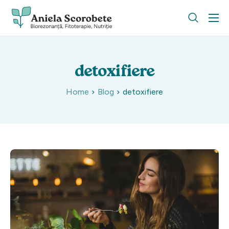
Despre mine
Servicii
detoxifiere
Blog
Home
Blog
detoxifiere
FAQ
Contact